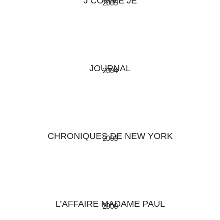
J COMME JE
2005
JOURNAL
2004
CHRONIQUES DE NEW YORK
2003
L’AFFAIRE MADAME PAUL
2000