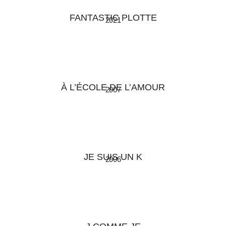
FANTASTIC PLOTTE
2021
À L’ÉCOLE DE L’AMOUR
2007
JE SUIS UN K
2006