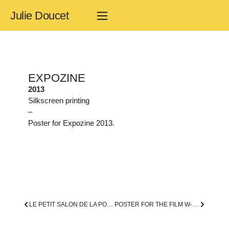
Julie Doucet
EXPOZINE
2013
Silkscreen printing
–
Poster for Expozine 2013.
LE PETIT SALON DE LA POÉSIE ET DU LIVRE D’ARTISTE
POSTER FOR THE FILM W-A-L-K