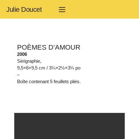
Julie Doucet
POÈMES D’AMOUR
2006
Sérigraphie,
9,5×6×9,5 cm / 3¼×2½×3¼ po
–
Boîte contenant 5 feuillets pliés.